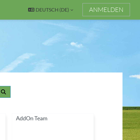
ANMELDEN
DEUTSCH ‎(DE)‎
Kurse suchen
AddOn Team